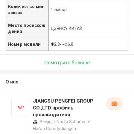
Количество мин
1 набор
заказа
Место происхож
ЦЗЯНСУ, КИТАЙ
дения
Номер модели
Φ2.8---Φ6.0
Осмотрите больше
О нас
JIANGSU PENGFEI GROUP
CO.,LTD профиль
производителя
Benjia,Ji,North Suburbs of
Hai'an County,Jiangsu