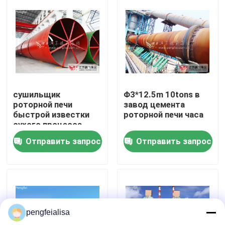
Путешествие фабрики
Проверка качества
Свяжитесь мы
сушильщик
Φ3*12.5m 10tons в
роторной печи
завод цемента
быстрой известки
роторной печи часа
Новости
сухого процесса
800tpd
Отправить запрос
Отправить запрос
производственная линия цемента
Активная производственная линия известки
pengfeialisa
Производственное оборудование цемента