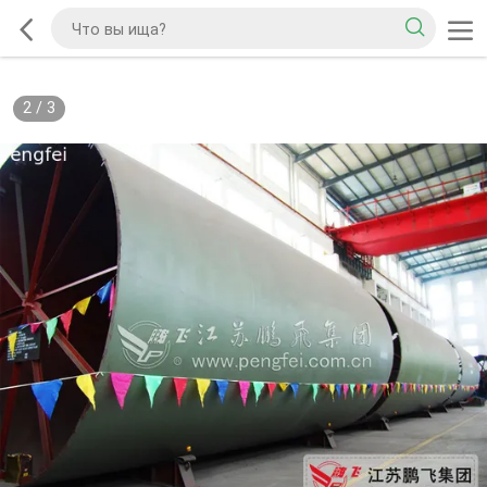
2
/
3