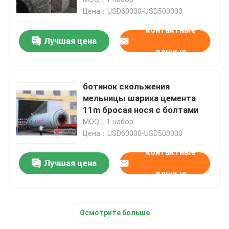
Цена：USD60000-USD500000
Станция цемента меля
контактные
Лучшая цена
данные
Завод гидратной извести
ботинок скольжения
Система роторной печи
мельницы шарика цемента
11m бросая нося с болтами
MOQ：1 набор
Печь металлургии роторная
Цена：USD60000-USD500000
контактные
Завод клинкера цемента
Лучшая цена
данные
Машина роторного барабанчика более сухая
Осмотрите больше
Автогенная мельница