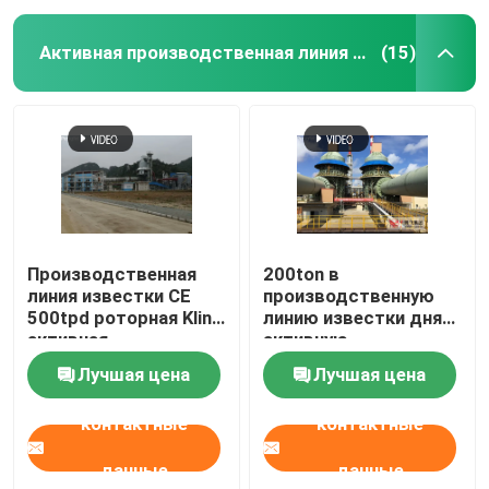
Активная производственная линия известки
(15)
Производственная
200ton в
линия известки CE
производственную
500tpd роторная Klin
линию известки дня
активная
активную
Лучшая цена
Лучшая цена
контактные
контактные
данные
данные