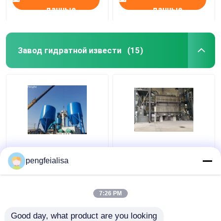
данные
данные
Завод гидратной извести
(15)
Известка Pengfei
Негашеная известь и
быстрая завод
гидратная известь
pengfeialisa
гидратной извести
ISO известняка 70000
10000 тонн
tpy
7:26 PM
Лучшая цена
Лучшая цена
Good day, what product are you looking 
контактные
контактные