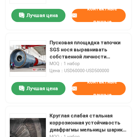
контактные
Лучшая цена
Путешествие фабрики
данные
Проверка качества
Пусковая площадка тапочки
SGS нося выравнивать
Свяжитесь мы
собственной личности
запасных частей
MOQ：1 набор
шлифовального станка
Цена：USD60000-USD500000
Новости
контактные
Лучшая цена
данные
производственная линия цемента
Активная производственная линия известки
Круглая слабая стальная
коррозионная устойчивость
диафрагмы мельницы шарика
Производственное оборудование цемента
цемента
MOQ：1 набор