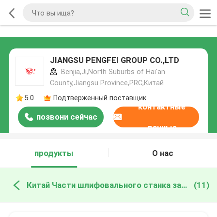
JIANGSU PENGFEI GROUP CO.,LTD
Benjia,Ji,North Suburbs of Hai'an
County,Jiangsu Province,PRC,Китай
5.0
Подтверженный поставщик
контактные
позвони сейчас
данные
продукты
О нас
Китай Части шлифовального станка запасные
(11)