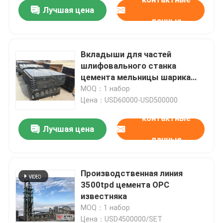
Лучшая цена
данные
Вкладыши для частей
шлифовального станка
цемента мельницы шарика
SGS запасных
MOQ：1 набор
Цена：USD60000-USD500000
контактные
Лучшая цена
данные
Дом
Производственная линия
3500tpd цемента OPC
Продукты
известняка
MOQ：1 набор
О нас
Цена：USD4500000/SET