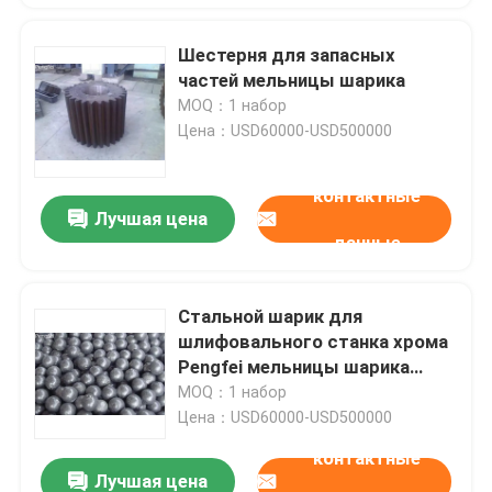
Шестерня для запасных
частей мельницы шарика
MOQ：1 набор
Цена：USD60000-USD500000
контактные
Лучшая цена
данные
Стальной шарик для
шлифовального станка хрома
Pengfei мельницы шарика
частей высокого запасных
MOQ：1 набор
Цена：USD60000-USD500000
контактные
Лучшая цена