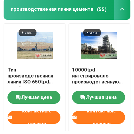
производственная линия цемента
(55)
Тип
10000tpd
производственная
интегрировало
линия ISO 650tpd
производственную
сухой цемента
линию цемента
завода цемента OPC
Лучшая цена
Лучшая цена
контактные
контактные
данные
данные