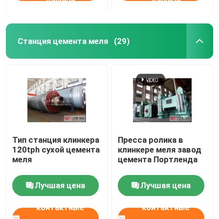
данные
данные
Станция цемента меля
(29)
Тип станция клинкера
Пресса ролика в
120tph сухой цемента
клинкере меля завод
меля
цемента Портленда
Лучшая цена
Лучшая цена
контактные
контактные