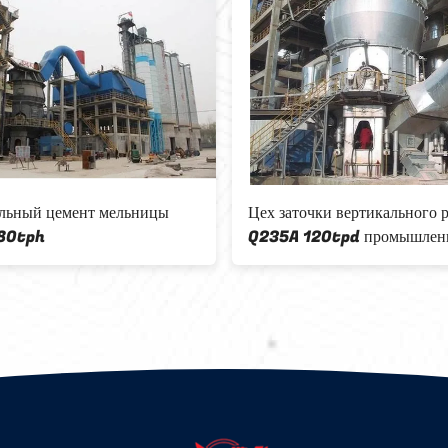
Завод клинкера цемента OPC
Завод клинкера
200000tpy
500000TPY