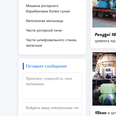
Машина роторного
барабанчика более сухая
Автогенная мельница
Части роторной печи
Pengfei 16
Части шлифовального станка
цемента ча
запасные
Оставьте сообщение
15ton в це