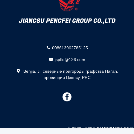
JIANGSU PENGFEI GROUP CO.,LTD
008613962785125
jspflq@126.com
Benjia, Ji, северные пригороды графства Hai'an,
провинции Цзянсу, PRC
描
述
енная линия цемента поставщик. © 2020 - 2026 JIANGSU PENGFEI 