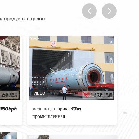
и продукты в целом.
prev
next
ию клинкера
SGS OPC Pengfei АТТЕСТОВАЛ
00tpy меля
завод клинкера цемента 1000TPD