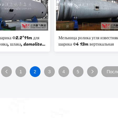
шарика Φ2.2*11m для
Мельница ролика угля известня
тняка, шлака, domolite,
шарика Φ4 13m вертикальная
различной
венной линии
1
2
3
4
5
Посл