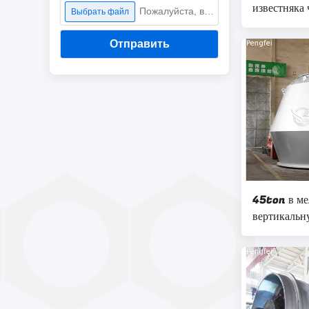
известняка
Пожалуйста, выберите файл
Выбрать файл
Отправить
45ton в ме
вертикальн
заводе цеме