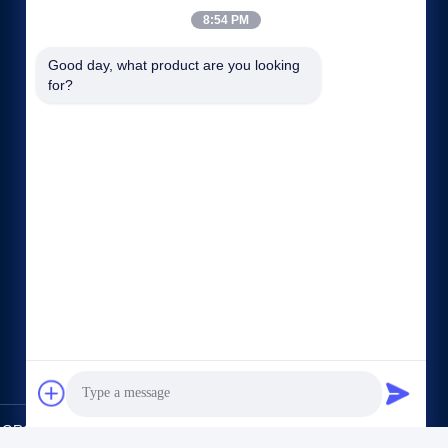
8:54 PM
Good day, what product are you looking 
for?
Быстрые ссылки
Компании
Наша фабрика
контроль качества
Карта сайта
политика конфиденциальности
контактные данные
GROUP CO.,LTD. All Rights Reserved.