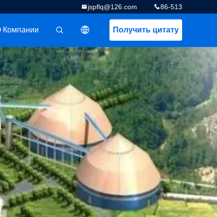
jspflq@126.com
86-513
 Компании
Получить цитату
描述
а