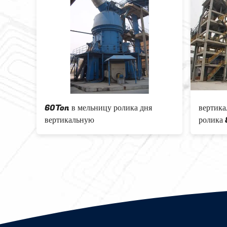
ки цемента
Завод 100000tpy клинкера
A вертикальный
цемента OPC