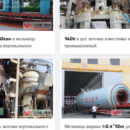
0ton в мельницу
140t в цех заточки известняка ч
са вертикальную
промышленный
х заточки вертикального
Мельница шарика Φ2.4*12m дл