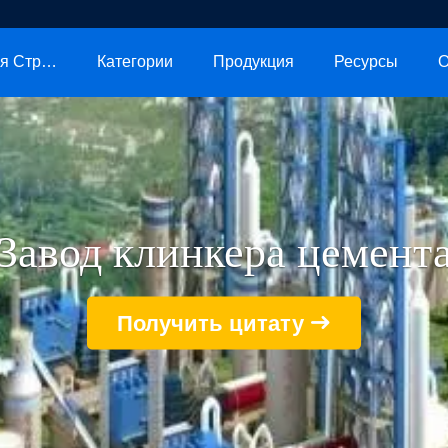
Главная Страница
Категории
Продукция
Ресурсы
О
Завод клинкера цемент
Получить цитату