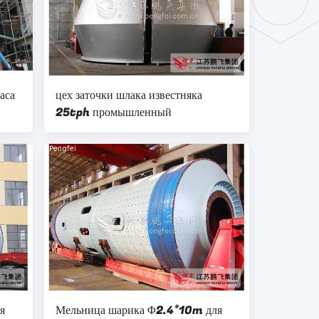
аса
цех заточки шлака известняка
25tph промышленный
я
Мельница шарика Φ2.4*10m для