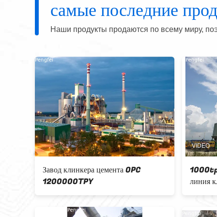
самые последние про
Наши продукты продаются по всему миру, поэ
 13m
Машины дробилки цемента
конической дробилки весны
PYD600 Pengfei