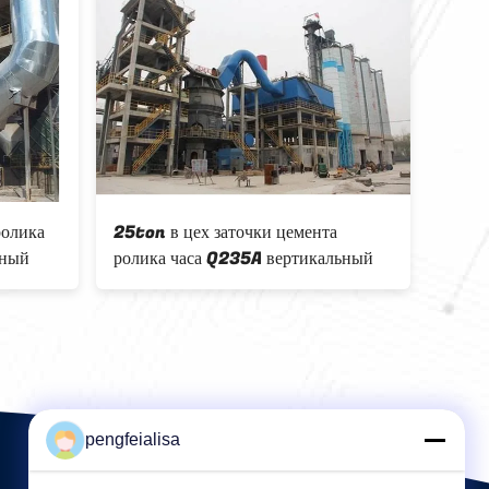
 цемента OPC
Завод клинкера цемента OPC
2000000tpy
pengfeialisa