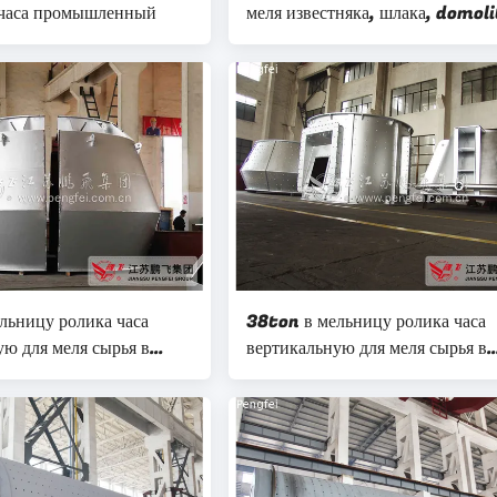
 часа промышленный
меля известняка, шлака, domoli
угля etc в различной
производственной линии
льницу ролика часа
38ton в мельницу ролика часа
ую для меля сырья в
вертикальную для меля сырья в
нта
заводе цемента