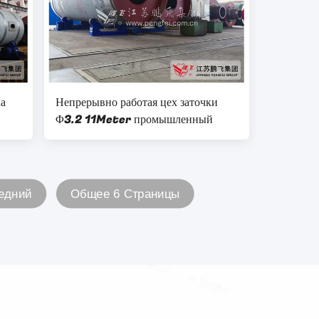
ка
Непрерывно работая цех заточки
Φ3.2 11Meter промышленный
едний
Общее 6 Страницы