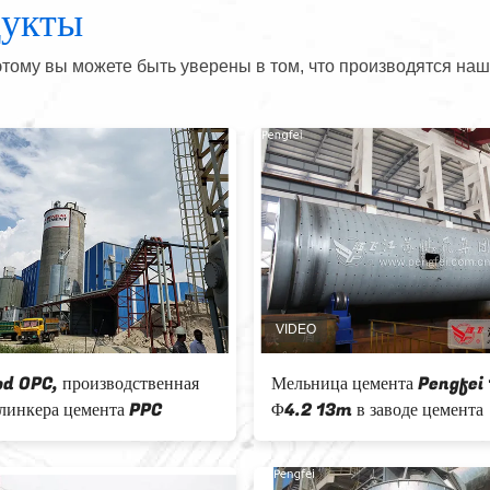
дукты
тому вы можете быть уверены в том, что производятся наш
Завод клинкера цемента OPC
Продайте станц
1500000tpy
Pengfei 12000