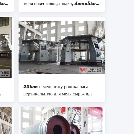
te,
меля известняка, шлака, domolite,
угля etc в различной
производственной линии
20ton в мельницу ролика часа
вертикальную для меля сырья в
заводе цемента