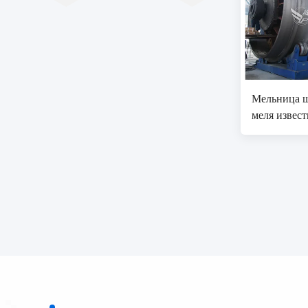
Мельница 
меля извес
угля etc в 
производст