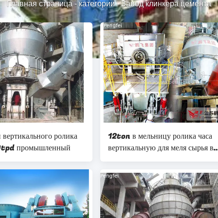
Главная страница
-
категории
-
Завод клинкера цемента
и вертикального ролика
12ton в мельницу ролика часа
tpd промышленный
вертикальную для меля сырья в
заводе цемента